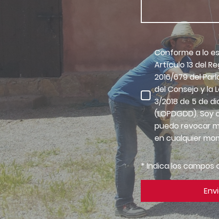
Conforme a lo es
Artículo 13 del R
2016/679 del Par
del Consejo y la
3/2018 de 5 de d
(LOPDGDD). Soy 
puedo revocar m
en cualquier mo
* Indica los campos 
Envi