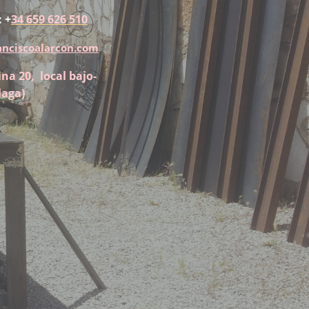
 +
34 659 626 510
anciscoalarcon.com
ina 20, local bajo-
laga)