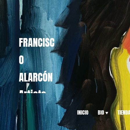
FRANCISC
O
ALARCÓN
Artista
INICIO
BIO
TIEND