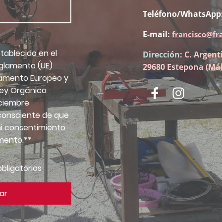
Teléfono/WhatsApp:
E-mail:
francisco
@fr
tablecido en el
Dirección
: C. Argent
eglamento (UE)
29680 Estepona (Má
lamento Europeo y
 Ley Orgánica
iciembre
consciente de que
i consentimiento
mento.**
obligatorios
ar