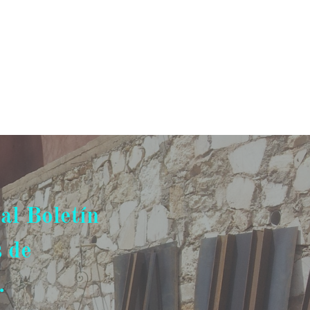
al Boletín
s de
.