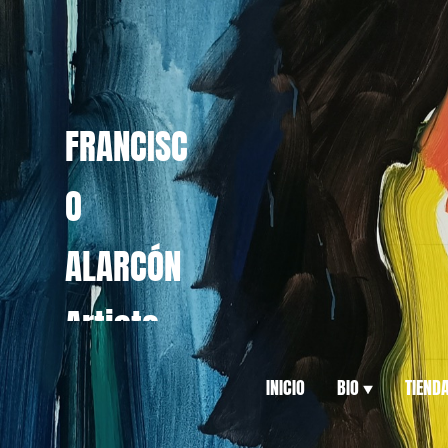
FRANCISC
O
ALARCÓN
Artista
INICIO
BIO
TIEND