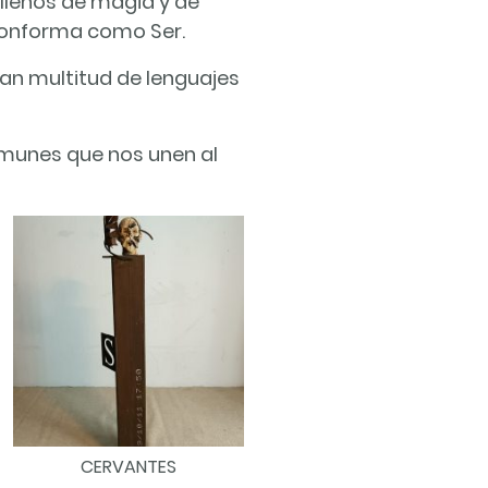
llenos de magia y de
conforma como Ser.
lan multitud de lenguajes
omunes que nos unen al
CERVANTES