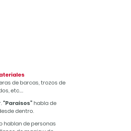
ateriales
ras de barcas, trozos de
os, etc….
r.
“Paraisos”
habla de
desde dentro.
omo hablan de personas