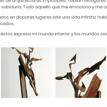
s de arquitecturas imposibles; hablan de lugares 
n sabiduría. Todo aquello que me emociona y me 
os en dispares lugares late una vida infinita; hab
icados.
e éstos expresa mi mundo interior y los mundos c